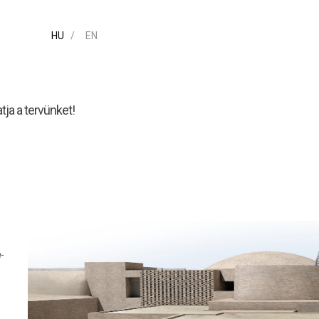
HU
EN
ja a tervünket!
-